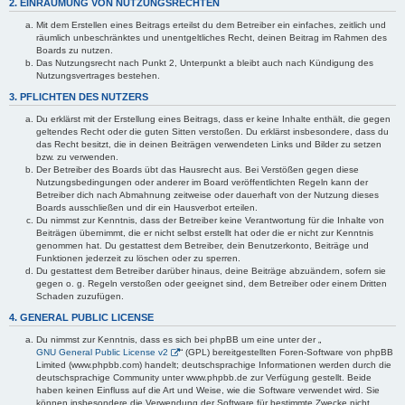
2. EINRÄUMUNG VON NUTZUNGSRECHTEN
Mit dem Erstellen eines Beitrags erteilst du dem Betreiber ein einfaches, zeitlich und
räumlich unbeschränktes und unentgeltliches Recht, deinen Beitrag im Rahmen des
Boards zu nutzen.
Das Nutzungsrecht nach Punkt 2, Unterpunkt a bleibt auch nach Kündigung des
Nutzungsvertrages bestehen.
3. PFLICHTEN DES NUTZERS
Du erklärst mit der Erstellung eines Beitrags, dass er keine Inhalte enthält, die gegen
geltendes Recht oder die guten Sitten verstoßen. Du erklärst insbesondere, dass du
das Recht besitzt, die in deinen Beiträgen verwendeten Links und Bilder zu setzen
bzw. zu verwenden.
Der Betreiber des Boards übt das Hausrecht aus. Bei Verstößen gegen diese
Nutzungsbedingungen oder anderer im Board veröffentlichten Regeln kann der
Betreiber dich nach Abmahnung zeitweise oder dauerhaft von der Nutzung dieses
Boards ausschließen und dir ein Hausverbot erteilen.
Du nimmst zur Kenntnis, dass der Betreiber keine Verantwortung für die Inhalte von
Beiträgen übernimmt, die er nicht selbst erstellt hat oder die er nicht zur Kenntnis
genommen hat. Du gestattest dem Betreiber, dein Benutzerkonto, Beiträge und
Funktionen jederzeit zu löschen oder zu sperren.
Du gestattest dem Betreiber darüber hinaus, deine Beiträge abzuändern, sofern sie
gegen o. g. Regeln verstoßen oder geeignet sind, dem Betreiber oder einem Dritten
Schaden zuzufügen.
4. GENERAL PUBLIC LICENSE
Du nimmst zur Kenntnis, dass es sich bei phpBB um eine unter der „
GNU General Public License v2
“ (GPL) bereitgestellten Foren-Software von phpBB
Limited (www.phpbb.com) handelt; deutschsprachige Informationen werden durch die
deutschsprachige Community unter www.phpbb.de zur Verfügung gestellt. Beide
haben keinen Einfluss auf die Art und Weise, wie die Software verwendet wird. Sie
können insbesondere die Verwendung der Software für bestimmte Zwecke nicht