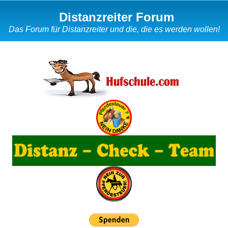
Distanzreiter Forum
Das Forum für Distanzreiter und die, die es werden wollen!