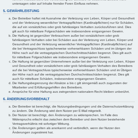
untersagen oder auf Inhalte fremder Foren Einfluss nehmen.
5. GEWÄHRLEISTUNG
Der Betreiber haftet mit Ausnahme der Verletzung von Leben, Körper und Gesundheit
und der Verletzung wesentlicher Vertragspflichten (Kardinalpflichten) nur für Schäden,
die auf ein vorsätzliches oder grob fahrlässiges Verhalten zurückzuführen sind. Dies
gilt auch für mittelbare Folgeschäden wie insbesondere entgangenen Gewinn.
Die Haftung ist gegenüber Verbrauchern außer bei vorsätzlichem oder grob
fahrlässigem Verhalten oder bei Schäden aus der Verletzung von Leben, Körper und
Gesundheit und der Verletzung wesentlicher Vertragspflichten (Kardinalpflichten) auf
die bei Vertragsschluss typischerweise vorhersehbaren Schäden und im übrigen der
Höhe nach auf die vertragstypischen Durchschnittsschäden begrenzt. Dies gilt auch
für mittelbare Folgeschäden wie insbesondere entgangenen Gewinn.
Die Haftung ist gegenüber Unternehmern außer bei der Verletzung von Leben, Körper
und Gesundheit oder vorsätzlichem oder grob fahrlässigem Verhalten des Betreibers
auf die bei Vertragsschluss typischerweise vorhersehbaren Schäden und im Übrigen
der Höhe nach auf die vertragstypischen Durchschnittsschäden begrenzt. Dies gilt
auch für mittelbare Schäden, insbesondere entgangenen Gewinn.
Die Haftungsbegrenzung der Absätze a bis c gilt sinngemäß auch zugunsten der
Mitarbeiter und Erfüllungsgehilfen des Betreibers.
Ansprüche für eine Haftung aus zwingendem nationalem Recht bleiben unberührt.
6. ÄNDERUNGSVORBEHALT
Der Betreiber ist berechtigt, die Nutzungsbedingungen und die Datenschutzerklärung
zu ändern. Die Änderung wird dem Nutzer per E-Mail mitgeteilt.
Der Nutzer ist berechtigt, den Änderungen zu widersprechen. Im Falle des
Widerspruchs erlischt das zwischen dem Betreiber und dem Nutzer bestehende
Vertragsverhältnis mit sofortiger Wirkung.
Die Änderungen gelten als anerkannt und verbindlich, wenn der Nutzer den
Änderungen zugestimmt hat.