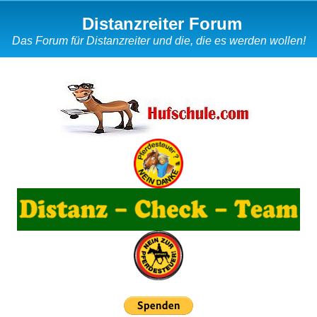
Distanzreiter Forum
Das Forum für Distanzreiter und die, die es werden wollen!