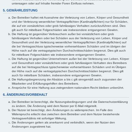
untersagen oder auf Inhalte fremder Foren Einfluss nehmen.
5. GEWÄHRLEISTUNG
Der Betreiber haftet mit Ausnahme der Verletzung von Leben, Körper und Gesundheit
und der Verletzung wesentlicher Vertragspflichten (Kardinalpflichten) nur für Schäden,
die auf ein vorsätzliches oder grob fahrlässiges Verhalten zurückzuführen sind. Dies
gilt auch für mittelbare Folgeschäden wie insbesondere entgangenen Gewinn.
Die Haftung ist gegenüber Verbrauchern außer bei vorsätzlichem oder grob
fahrlässigem Verhalten oder bei Schäden aus der Verletzung von Leben, Körper und
Gesundheit und der Verletzung wesentlicher Vertragspflichten (Kardinalpflichten) auf
die bei Vertragsschluss typischerweise vorhersehbaren Schäden und im übrigen der
Höhe nach auf die vertragstypischen Durchschnittsschäden begrenzt. Dies gilt auch
für mittelbare Folgeschäden wie insbesondere entgangenen Gewinn.
Die Haftung ist gegenüber Unternehmern außer bei der Verletzung von Leben, Körper
und Gesundheit oder vorsätzlichem oder grob fahrlässigem Verhalten des Betreibers
auf die bei Vertragsschluss typischerweise vorhersehbaren Schäden und im Übrigen
der Höhe nach auf die vertragstypischen Durchschnittsschäden begrenzt. Dies gilt
auch für mittelbare Schäden, insbesondere entgangenen Gewinn.
Die Haftungsbegrenzung der Absätze a bis c gilt sinngemäß auch zugunsten der
Mitarbeiter und Erfüllungsgehilfen des Betreibers.
Ansprüche für eine Haftung aus zwingendem nationalem Recht bleiben unberührt.
6. ÄNDERUNGSVORBEHALT
Der Betreiber ist berechtigt, die Nutzungsbedingungen und die Datenschutzerklärung
zu ändern. Die Änderung wird dem Nutzer per E-Mail mitgeteilt.
Der Nutzer ist berechtigt, den Änderungen zu widersprechen. Im Falle des
Widerspruchs erlischt das zwischen dem Betreiber und dem Nutzer bestehende
Vertragsverhältnis mit sofortiger Wirkung.
Die Änderungen gelten als anerkannt und verbindlich, wenn der Nutzer den
Änderungen zugestimmt hat.