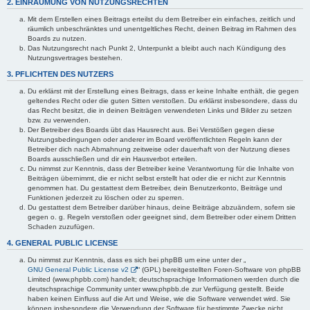
2. EINRÄUMUNG VON NUTZUNGSRECHTEN
Mit dem Erstellen eines Beitrags erteilst du dem Betreiber ein einfaches, zeitlich und
räumlich unbeschränktes und unentgeltliches Recht, deinen Beitrag im Rahmen des
Boards zu nutzen.
Das Nutzungsrecht nach Punkt 2, Unterpunkt a bleibt auch nach Kündigung des
Nutzungsvertrages bestehen.
3. PFLICHTEN DES NUTZERS
Du erklärst mit der Erstellung eines Beitrags, dass er keine Inhalte enthält, die gegen
geltendes Recht oder die guten Sitten verstoßen. Du erklärst insbesondere, dass du
das Recht besitzt, die in deinen Beiträgen verwendeten Links und Bilder zu setzen
bzw. zu verwenden.
Der Betreiber des Boards übt das Hausrecht aus. Bei Verstößen gegen diese
Nutzungsbedingungen oder anderer im Board veröffentlichten Regeln kann der
Betreiber dich nach Abmahnung zeitweise oder dauerhaft von der Nutzung dieses
Boards ausschließen und dir ein Hausverbot erteilen.
Du nimmst zur Kenntnis, dass der Betreiber keine Verantwortung für die Inhalte von
Beiträgen übernimmt, die er nicht selbst erstellt hat oder die er nicht zur Kenntnis
genommen hat. Du gestattest dem Betreiber, dein Benutzerkonto, Beiträge und
Funktionen jederzeit zu löschen oder zu sperren.
Du gestattest dem Betreiber darüber hinaus, deine Beiträge abzuändern, sofern sie
gegen o. g. Regeln verstoßen oder geeignet sind, dem Betreiber oder einem Dritten
Schaden zuzufügen.
4. GENERAL PUBLIC LICENSE
Du nimmst zur Kenntnis, dass es sich bei phpBB um eine unter der „
GNU General Public License v2
“ (GPL) bereitgestellten Foren-Software von phpBB
Limited (www.phpbb.com) handelt; deutschsprachige Informationen werden durch die
deutschsprachige Community unter www.phpbb.de zur Verfügung gestellt. Beide
haben keinen Einfluss auf die Art und Weise, wie die Software verwendet wird. Sie
können insbesondere die Verwendung der Software für bestimmte Zwecke nicht