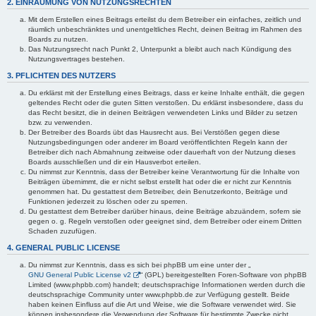
2. EINRÄUMUNG VON NUTZUNGSRECHTEN
Mit dem Erstellen eines Beitrags erteilst du dem Betreiber ein einfaches, zeitlich und
räumlich unbeschränktes und unentgeltliches Recht, deinen Beitrag im Rahmen des
Boards zu nutzen.
Das Nutzungsrecht nach Punkt 2, Unterpunkt a bleibt auch nach Kündigung des
Nutzungsvertrages bestehen.
3. PFLICHTEN DES NUTZERS
Du erklärst mit der Erstellung eines Beitrags, dass er keine Inhalte enthält, die gegen
geltendes Recht oder die guten Sitten verstoßen. Du erklärst insbesondere, dass du
das Recht besitzt, die in deinen Beiträgen verwendeten Links und Bilder zu setzen
bzw. zu verwenden.
Der Betreiber des Boards übt das Hausrecht aus. Bei Verstößen gegen diese
Nutzungsbedingungen oder anderer im Board veröffentlichten Regeln kann der
Betreiber dich nach Abmahnung zeitweise oder dauerhaft von der Nutzung dieses
Boards ausschließen und dir ein Hausverbot erteilen.
Du nimmst zur Kenntnis, dass der Betreiber keine Verantwortung für die Inhalte von
Beiträgen übernimmt, die er nicht selbst erstellt hat oder die er nicht zur Kenntnis
genommen hat. Du gestattest dem Betreiber, dein Benutzerkonto, Beiträge und
Funktionen jederzeit zu löschen oder zu sperren.
Du gestattest dem Betreiber darüber hinaus, deine Beiträge abzuändern, sofern sie
gegen o. g. Regeln verstoßen oder geeignet sind, dem Betreiber oder einem Dritten
Schaden zuzufügen.
4. GENERAL PUBLIC LICENSE
Du nimmst zur Kenntnis, dass es sich bei phpBB um eine unter der „
GNU General Public License v2
“ (GPL) bereitgestellten Foren-Software von phpBB
Limited (www.phpbb.com) handelt; deutschsprachige Informationen werden durch die
deutschsprachige Community unter www.phpbb.de zur Verfügung gestellt. Beide
haben keinen Einfluss auf die Art und Weise, wie die Software verwendet wird. Sie
können insbesondere die Verwendung der Software für bestimmte Zwecke nicht