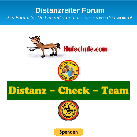
Distanzreiter Forum
Das Forum für Distanzreiter und die, die es werden wollen!