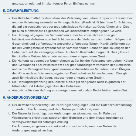
untersagen oder auf Inhalte fremder Foren Einfluss nehmen.
5. GEWÄHRLEISTUNG
Der Betreiber haftet mit Ausnahme der Verletzung von Leben, Körper und Gesundheit
und der Verletzung wesentlicher Vertragspflichten (Kardinalpflichten) nur für Schäden,
die auf ein vorsätzliches oder grob fahrlässiges Verhalten zurückzuführen sind. Dies
gilt auch für mittelbare Folgeschäden wie insbesondere entgangenen Gewinn.
Die Haftung ist gegenüber Verbrauchern außer bei vorsätzlichem oder grob
fahrlässigem Verhalten oder bei Schäden aus der Verletzung von Leben, Körper und
Gesundheit und der Verletzung wesentlicher Vertragspflichten (Kardinalpflichten) auf
die bei Vertragsschluss typischerweise vorhersehbaren Schäden und im übrigen der
Höhe nach auf die vertragstypischen Durchschnittsschäden begrenzt. Dies gilt auch
für mittelbare Folgeschäden wie insbesondere entgangenen Gewinn.
Die Haftung ist gegenüber Unternehmern außer bei der Verletzung von Leben, Körper
und Gesundheit oder vorsätzlichem oder grob fahrlässigem Verhalten des Betreibers
auf die bei Vertragsschluss typischerweise vorhersehbaren Schäden und im Übrigen
der Höhe nach auf die vertragstypischen Durchschnittsschäden begrenzt. Dies gilt
auch für mittelbare Schäden, insbesondere entgangenen Gewinn.
Die Haftungsbegrenzung der Absätze a bis c gilt sinngemäß auch zugunsten der
Mitarbeiter und Erfüllungsgehilfen des Betreibers.
Ansprüche für eine Haftung aus zwingendem nationalem Recht bleiben unberührt.
6. ÄNDERUNGSVORBEHALT
Der Betreiber ist berechtigt, die Nutzungsbedingungen und die Datenschutzerklärung
zu ändern. Die Änderung wird dem Nutzer per E-Mail mitgeteilt.
Der Nutzer ist berechtigt, den Änderungen zu widersprechen. Im Falle des
Widerspruchs erlischt das zwischen dem Betreiber und dem Nutzer bestehende
Vertragsverhältnis mit sofortiger Wirkung.
Die Änderungen gelten als anerkannt und verbindlich, wenn der Nutzer den
Änderungen zugestimmt hat.