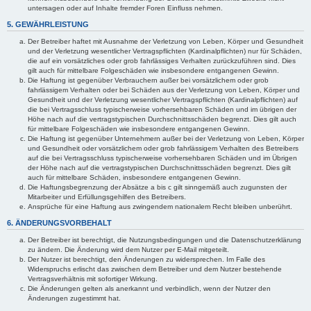
untersagen oder auf Inhalte fremder Foren Einfluss nehmen.
5. GEWÄHRLEISTUNG
Der Betreiber haftet mit Ausnahme der Verletzung von Leben, Körper und Gesundheit
und der Verletzung wesentlicher Vertragspflichten (Kardinalpflichten) nur für Schäden,
die auf ein vorsätzliches oder grob fahrlässiges Verhalten zurückzuführen sind. Dies
gilt auch für mittelbare Folgeschäden wie insbesondere entgangenen Gewinn.
Die Haftung ist gegenüber Verbrauchern außer bei vorsätzlichem oder grob
fahrlässigem Verhalten oder bei Schäden aus der Verletzung von Leben, Körper und
Gesundheit und der Verletzung wesentlicher Vertragspflichten (Kardinalpflichten) auf
die bei Vertragsschluss typischerweise vorhersehbaren Schäden und im übrigen der
Höhe nach auf die vertragstypischen Durchschnittsschäden begrenzt. Dies gilt auch
für mittelbare Folgeschäden wie insbesondere entgangenen Gewinn.
Die Haftung ist gegenüber Unternehmern außer bei der Verletzung von Leben, Körper
und Gesundheit oder vorsätzlichem oder grob fahrlässigem Verhalten des Betreibers
auf die bei Vertragsschluss typischerweise vorhersehbaren Schäden und im Übrigen
der Höhe nach auf die vertragstypischen Durchschnittsschäden begrenzt. Dies gilt
auch für mittelbare Schäden, insbesondere entgangenen Gewinn.
Die Haftungsbegrenzung der Absätze a bis c gilt sinngemäß auch zugunsten der
Mitarbeiter und Erfüllungsgehilfen des Betreibers.
Ansprüche für eine Haftung aus zwingendem nationalem Recht bleiben unberührt.
6. ÄNDERUNGSVORBEHALT
Der Betreiber ist berechtigt, die Nutzungsbedingungen und die Datenschutzerklärung
zu ändern. Die Änderung wird dem Nutzer per E-Mail mitgeteilt.
Der Nutzer ist berechtigt, den Änderungen zu widersprechen. Im Falle des
Widerspruchs erlischt das zwischen dem Betreiber und dem Nutzer bestehende
Vertragsverhältnis mit sofortiger Wirkung.
Die Änderungen gelten als anerkannt und verbindlich, wenn der Nutzer den
Änderungen zugestimmt hat.