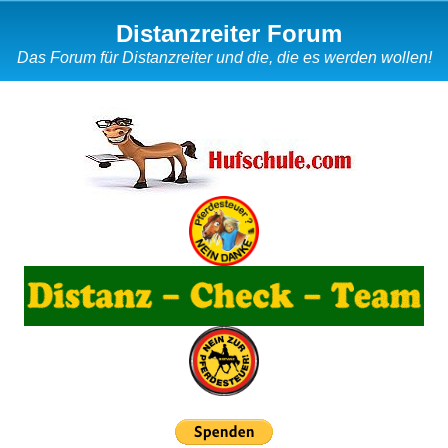
Distanzreiter Forum
Das Forum für Distanzreiter und die, die es werden wollen!