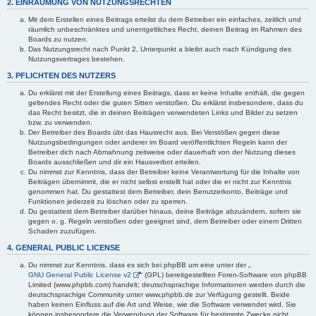
2. EINRÄUMUNG VON NUTZUNGSRECHTEN
Mit dem Erstellen eines Beitrags erteilst du dem Betreiber ein einfaches, zeitlich und
räumlich unbeschränktes und unentgeltliches Recht, deinen Beitrag im Rahmen des
Boards zu nutzen.
Das Nutzungsrecht nach Punkt 2, Unterpunkt a bleibt auch nach Kündigung des
Nutzungsvertrages bestehen.
3. PFLICHTEN DES NUTZERS
Du erklärst mit der Erstellung eines Beitrags, dass er keine Inhalte enthält, die gegen
geltendes Recht oder die guten Sitten verstoßen. Du erklärst insbesondere, dass du
das Recht besitzt, die in deinen Beiträgen verwendeten Links und Bilder zu setzen
bzw. zu verwenden.
Der Betreiber des Boards übt das Hausrecht aus. Bei Verstößen gegen diese
Nutzungsbedingungen oder anderer im Board veröffentlichten Regeln kann der
Betreiber dich nach Abmahnung zeitweise oder dauerhaft von der Nutzung dieses
Boards ausschließen und dir ein Hausverbot erteilen.
Du nimmst zur Kenntnis, dass der Betreiber keine Verantwortung für die Inhalte von
Beiträgen übernimmt, die er nicht selbst erstellt hat oder die er nicht zur Kenntnis
genommen hat. Du gestattest dem Betreiber, dein Benutzerkonto, Beiträge und
Funktionen jederzeit zu löschen oder zu sperren.
Du gestattest dem Betreiber darüber hinaus, deine Beiträge abzuändern, sofern sie
gegen o. g. Regeln verstoßen oder geeignet sind, dem Betreiber oder einem Dritten
Schaden zuzufügen.
4. GENERAL PUBLIC LICENSE
Du nimmst zur Kenntnis, dass es sich bei phpBB um eine unter der „
GNU General Public License v2
“ (GPL) bereitgestellten Foren-Software von phpBB
Limited (www.phpbb.com) handelt; deutschsprachige Informationen werden durch die
deutschsprachige Community unter www.phpbb.de zur Verfügung gestellt. Beide
haben keinen Einfluss auf die Art und Weise, wie die Software verwendet wird. Sie
können insbesondere die Verwendung der Software für bestimmte Zwecke nicht