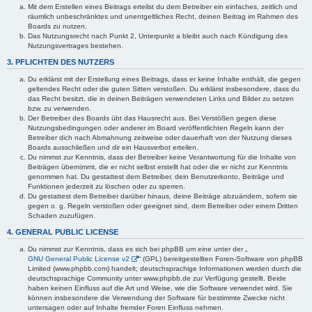
Mit dem Erstellen eines Beitrags erteilst du dem Betreiber ein einfaches, zeitlich und
räumlich unbeschränktes und unentgeltliches Recht, deinen Beitrag im Rahmen des
Boards zu nutzen.
Das Nutzungsrecht nach Punkt 2, Unterpunkt a bleibt auch nach Kündigung des
Nutzungsvertrages bestehen.
3. PFLICHTEN DES NUTZERS
Du erklärst mit der Erstellung eines Beitrags, dass er keine Inhalte enthält, die gegen
geltendes Recht oder die guten Sitten verstoßen. Du erklärst insbesondere, dass du
das Recht besitzt, die in deinen Beiträgen verwendeten Links und Bilder zu setzen
bzw. zu verwenden.
Der Betreiber des Boards übt das Hausrecht aus. Bei Verstößen gegen diese
Nutzungsbedingungen oder anderer im Board veröffentlichten Regeln kann der
Betreiber dich nach Abmahnung zeitweise oder dauerhaft von der Nutzung dieses
Boards ausschließen und dir ein Hausverbot erteilen.
Du nimmst zur Kenntnis, dass der Betreiber keine Verantwortung für die Inhalte von
Beiträgen übernimmt, die er nicht selbst erstellt hat oder die er nicht zur Kenntnis
genommen hat. Du gestattest dem Betreiber, dein Benutzerkonto, Beiträge und
Funktionen jederzeit zu löschen oder zu sperren.
Du gestattest dem Betreiber darüber hinaus, deine Beiträge abzuändern, sofern sie
gegen o. g. Regeln verstoßen oder geeignet sind, dem Betreiber oder einem Dritten
Schaden zuzufügen.
4. GENERAL PUBLIC LICENSE
Du nimmst zur Kenntnis, dass es sich bei phpBB um eine unter der „
GNU General Public License v2
“ (GPL) bereitgestellten Foren-Software von phpBB
Limited (www.phpbb.com) handelt; deutschsprachige Informationen werden durch die
deutschsprachige Community unter www.phpbb.de zur Verfügung gestellt. Beide
haben keinen Einfluss auf die Art und Weise, wie die Software verwendet wird. Sie
können insbesondere die Verwendung der Software für bestimmte Zwecke nicht
untersagen oder auf Inhalte fremder Foren Einfluss nehmen.