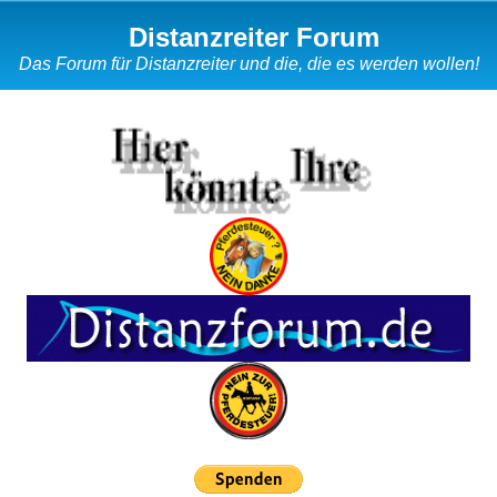
Distanzreiter Forum
Das Forum für Distanzreiter und die, die es werden wollen!