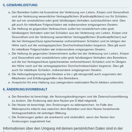
5. GEWÄHRLEISTUNG
Der Betreiber haftet mit Ausnahme der Verletzung von Leben, Körper und Gesundheit
und der Verletzung wesentlicher Vertragspflichten (Kardinalpflichten) nur für Schäden,
die auf ein vorsätzliches oder grob fahrlässiges Verhalten zurückzuführen sind. Dies
gilt auch für mittelbare Folgeschäden wie insbesondere entgangenen Gewinn.
Die Haftung ist gegenüber Verbrauchern außer bei vorsätzlichem oder grob
fahrlässigem Verhalten oder bei Schäden aus der Verletzung von Leben, Körper und
Gesundheit und der Verletzung wesentlicher Vertragspflichten (Kardinalpflichten) auf
die bei Vertragsschluss typischerweise vorhersehbaren Schäden und im übrigen der
Höhe nach auf die vertragstypischen Durchschnittsschäden begrenzt. Dies gilt auch
für mittelbare Folgeschäden wie insbesondere entgangenen Gewinn.
Die Haftung ist gegenüber Unternehmern außer bei der Verletzung von Leben, Körper
und Gesundheit oder vorsätzlichem oder grob fahrlässigem Verhalten des Betreibers
auf die bei Vertragsschluss typischerweise vorhersehbaren Schäden und im Übrigen
der Höhe nach auf die vertragstypischen Durchschnittsschäden begrenzt. Dies gilt
auch für mittelbare Schäden, insbesondere entgangenen Gewinn.
Die Haftungsbegrenzung der Absätze a bis c gilt sinngemäß auch zugunsten der
Mitarbeiter und Erfüllungsgehilfen des Betreibers.
Ansprüche für eine Haftung aus zwingendem nationalem Recht bleiben unberührt.
6. ÄNDERUNGSVORBEHALT
Der Betreiber ist berechtigt, die Nutzungsbedingungen und die Datenschutzerklärung
zu ändern. Die Änderung wird dem Nutzer per E-Mail mitgeteilt.
Der Nutzer ist berechtigt, den Änderungen zu widersprechen. Im Falle des
Widerspruchs erlischt das zwischen dem Betreiber und dem Nutzer bestehende
Vertragsverhältnis mit sofortiger Wirkung.
Die Änderungen gelten als anerkannt und verbindlich, wenn der Nutzer den
Änderungen zugestimmt hat.
Informationen über den Umgang mit deinen persönlichen Daten sind in der