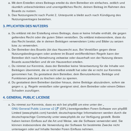
Mit dem Erstellen eines Beitrags erteilst du dem Betreiber ein einfaches, zeitlich und
räumlich unbeschränktes und unentgeltliches Recht, deinen Beitrag im Rahmen des
Boards zu nutzen.
Das Nutzungsrecht nach Punkt 2, Unterpunkt a bleibt auch nach Kündigung des
Nutzungsvertrages bestehen.
3. PFLICHTEN DES NUTZERS
Du erklärst mit der Erstellung eines Beitrags, dass er keine Inhalte enthält, die gegen
geltendes Recht oder die guten Sitten verstoßen. Du erklärst insbesondere, dass du
das Recht besitzt, die in deinen Beiträgen verwendeten Links und Bilder zu setzen
bzw. zu verwenden.
Der Betreiber des Boards übt das Hausrecht aus. Bei Verstößen gegen diese
Nutzungsbedingungen oder anderer im Board veröffentlichten Regeln kann der
Betreiber dich nach Abmahnung zeitweise oder dauerhaft von der Nutzung dieses
Boards ausschließen und dir ein Hausverbot erteilen.
Du nimmst zur Kenntnis, dass der Betreiber keine Verantwortung für die Inhalte von
Beiträgen übernimmt, die er nicht selbst erstellt hat oder die er nicht zur Kenntnis
genommen hat. Du gestattest dem Betreiber, dein Benutzerkonto, Beiträge und
Funktionen jederzeit zu löschen oder zu sperren.
Du gestattest dem Betreiber darüber hinaus, deine Beiträge abzuändern, sofern sie
gegen o. g. Regeln verstoßen oder geeignet sind, dem Betreiber oder einem Dritten
Schaden zuzufügen.
4. GENERAL PUBLIC LICENSE
Du nimmst zur Kenntnis, dass es sich bei phpBB um eine unter der „
GNU General Public License v2
“ (GPL) bereitgestellten Foren-Software von phpBB
Limited (www.phpbb.com) handelt; deutschsprachige Informationen werden durch die
deutschsprachige Community unter www.phpbb.de zur Verfügung gestellt. Beide
haben keinen Einfluss auf die Art und Weise, wie die Software verwendet wird. Sie
können insbesondere die Verwendung der Software für bestimmte Zwecke nicht
untersagen oder auf Inhalte fremder Foren Einfluss nehmen.