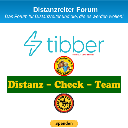
Distanzreiter Forum
Das Forum für Distanzreiter und die, die es werden wollen!