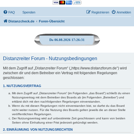
FAQ
Spenden
Registrieren
Anmelden
Distanzcheck.de
Foren-Übersicht
Do 06.08.2026 17:26:31
Distanzreiter Forum - Nutzungsbedingungen
Mit dem Zugriff auf „Distanzreiter Forum“ („https://www.distanzforum.de“) wird
zwischen dir und dem Betreiber ein Vertrag mit folgenden Regelungen
geschlossen:
1. NUTZUNGSVERTRAG
Mit dem Zugriff auf „Distanzreiter Forum“ (im Folgenden „das Board“) schließt du einen
Nutzungsvertrag mit dem Betreiber des Boards ab (im Folgenden „Betreiber“) und
erklärst dich mit den nachfolgenden Regelungen einverstanden.
Wenn du mit diesen Regelungen nicht einverstanden bist, so darfst du das Board
nicht weiter nutzen. Für die Nutzung des Boards gelten jeweils die an dieser Stelle
veröffentlichten Regelungen.
Der Nutzungsvertrag wird auf unbestimmte Zeit geschlossen und kann von beiden
Seiten ohne Einhaltung einer Frist jederzeit gekündigt werden.
2. EINRÄUMUNG VON NUTZUNGSRECHTEN