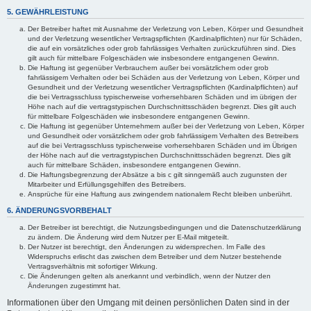
5. GEWÄHRLEISTUNG
Der Betreiber haftet mit Ausnahme der Verletzung von Leben, Körper und Gesundheit
und der Verletzung wesentlicher Vertragspflichten (Kardinalpflichten) nur für Schäden,
die auf ein vorsätzliches oder grob fahrlässiges Verhalten zurückzuführen sind. Dies
gilt auch für mittelbare Folgeschäden wie insbesondere entgangenen Gewinn.
Die Haftung ist gegenüber Verbrauchern außer bei vorsätzlichem oder grob
fahrlässigem Verhalten oder bei Schäden aus der Verletzung von Leben, Körper und
Gesundheit und der Verletzung wesentlicher Vertragspflichten (Kardinalpflichten) auf
die bei Vertragsschluss typischerweise vorhersehbaren Schäden und im übrigen der
Höhe nach auf die vertragstypischen Durchschnittsschäden begrenzt. Dies gilt auch
für mittelbare Folgeschäden wie insbesondere entgangenen Gewinn.
Die Haftung ist gegenüber Unternehmern außer bei der Verletzung von Leben, Körper
und Gesundheit oder vorsätzlichem oder grob fahrlässigem Verhalten des Betreibers
auf die bei Vertragsschluss typischerweise vorhersehbaren Schäden und im Übrigen
der Höhe nach auf die vertragstypischen Durchschnittsschäden begrenzt. Dies gilt
auch für mittelbare Schäden, insbesondere entgangenen Gewinn.
Die Haftungsbegrenzung der Absätze a bis c gilt sinngemäß auch zugunsten der
Mitarbeiter und Erfüllungsgehilfen des Betreibers.
Ansprüche für eine Haftung aus zwingendem nationalem Recht bleiben unberührt.
6. ÄNDERUNGSVORBEHALT
Der Betreiber ist berechtigt, die Nutzungsbedingungen und die Datenschutzerklärung
zu ändern. Die Änderung wird dem Nutzer per E-Mail mitgeteilt.
Der Nutzer ist berechtigt, den Änderungen zu widersprechen. Im Falle des
Widerspruchs erlischt das zwischen dem Betreiber und dem Nutzer bestehende
Vertragsverhältnis mit sofortiger Wirkung.
Die Änderungen gelten als anerkannt und verbindlich, wenn der Nutzer den
Änderungen zugestimmt hat.
Informationen über den Umgang mit deinen persönlichen Daten sind in der