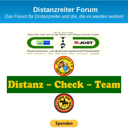
Distanzreiter Forum
Das Forum für Distanzreiter und die, die es werden wollen!