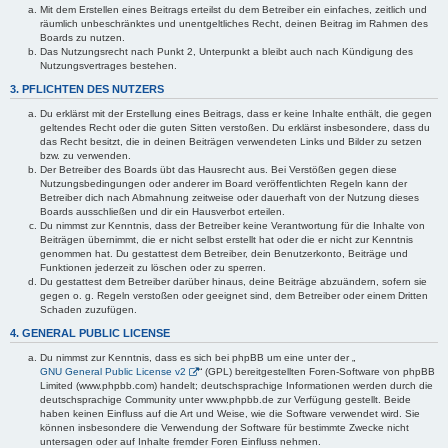
Mit dem Erstellen eines Beitrags erteilst du dem Betreiber ein einfaches, zeitlich und
räumlich unbeschränktes und unentgeltliches Recht, deinen Beitrag im Rahmen des
Boards zu nutzen.
Das Nutzungsrecht nach Punkt 2, Unterpunkt a bleibt auch nach Kündigung des
Nutzungsvertrages bestehen.
3. PFLICHTEN DES NUTZERS
Du erklärst mit der Erstellung eines Beitrags, dass er keine Inhalte enthält, die gegen
geltendes Recht oder die guten Sitten verstoßen. Du erklärst insbesondere, dass du
das Recht besitzt, die in deinen Beiträgen verwendeten Links und Bilder zu setzen
bzw. zu verwenden.
Der Betreiber des Boards übt das Hausrecht aus. Bei Verstößen gegen diese
Nutzungsbedingungen oder anderer im Board veröffentlichten Regeln kann der
Betreiber dich nach Abmahnung zeitweise oder dauerhaft von der Nutzung dieses
Boards ausschließen und dir ein Hausverbot erteilen.
Du nimmst zur Kenntnis, dass der Betreiber keine Verantwortung für die Inhalte von
Beiträgen übernimmt, die er nicht selbst erstellt hat oder die er nicht zur Kenntnis
genommen hat. Du gestattest dem Betreiber, dein Benutzerkonto, Beiträge und
Funktionen jederzeit zu löschen oder zu sperren.
Du gestattest dem Betreiber darüber hinaus, deine Beiträge abzuändern, sofern sie
gegen o. g. Regeln verstoßen oder geeignet sind, dem Betreiber oder einem Dritten
Schaden zuzufügen.
4. GENERAL PUBLIC LICENSE
Du nimmst zur Kenntnis, dass es sich bei phpBB um eine unter der „
GNU General Public License v2
“ (GPL) bereitgestellten Foren-Software von phpBB
Limited (www.phpbb.com) handelt; deutschsprachige Informationen werden durch die
deutschsprachige Community unter www.phpbb.de zur Verfügung gestellt. Beide
haben keinen Einfluss auf die Art und Weise, wie die Software verwendet wird. Sie
können insbesondere die Verwendung der Software für bestimmte Zwecke nicht
untersagen oder auf Inhalte fremder Foren Einfluss nehmen.