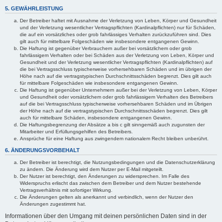
5. GEWÄHRLEISTUNG
Der Betreiber haftet mit Ausnahme der Verletzung von Leben, Körper und Gesundheit
und der Verletzung wesentlicher Vertragspflichten (Kardinalpflichten) nur für Schäden,
die auf ein vorsätzliches oder grob fahrlässiges Verhalten zurückzuführen sind. Dies
gilt auch für mittelbare Folgeschäden wie insbesondere entgangenen Gewinn.
Die Haftung ist gegenüber Verbrauchern außer bei vorsätzlichem oder grob
fahrlässigem Verhalten oder bei Schäden aus der Verletzung von Leben, Körper und
Gesundheit und der Verletzung wesentlicher Vertragspflichten (Kardinalpflichten) auf
die bei Vertragsschluss typischerweise vorhersehbaren Schäden und im übrigen der
Höhe nach auf die vertragstypischen Durchschnittsschäden begrenzt. Dies gilt auch
für mittelbare Folgeschäden wie insbesondere entgangenen Gewinn.
Die Haftung ist gegenüber Unternehmern außer bei der Verletzung von Leben, Körper
und Gesundheit oder vorsätzlichem oder grob fahrlässigem Verhalten des Betreibers
auf die bei Vertragsschluss typischerweise vorhersehbaren Schäden und im Übrigen
der Höhe nach auf die vertragstypischen Durchschnittsschäden begrenzt. Dies gilt
auch für mittelbare Schäden, insbesondere entgangenen Gewinn.
Die Haftungsbegrenzung der Absätze a bis c gilt sinngemäß auch zugunsten der
Mitarbeiter und Erfüllungsgehilfen des Betreibers.
Ansprüche für eine Haftung aus zwingendem nationalem Recht bleiben unberührt.
6. ÄNDERUNGSVORBEHALT
Der Betreiber ist berechtigt, die Nutzungsbedingungen und die Datenschutzerklärung
zu ändern. Die Änderung wird dem Nutzer per E-Mail mitgeteilt.
Der Nutzer ist berechtigt, den Änderungen zu widersprechen. Im Falle des
Widerspruchs erlischt das zwischen dem Betreiber und dem Nutzer bestehende
Vertragsverhältnis mit sofortiger Wirkung.
Die Änderungen gelten als anerkannt und verbindlich, wenn der Nutzer den
Änderungen zugestimmt hat.
Informationen über den Umgang mit deinen persönlichen Daten sind in der