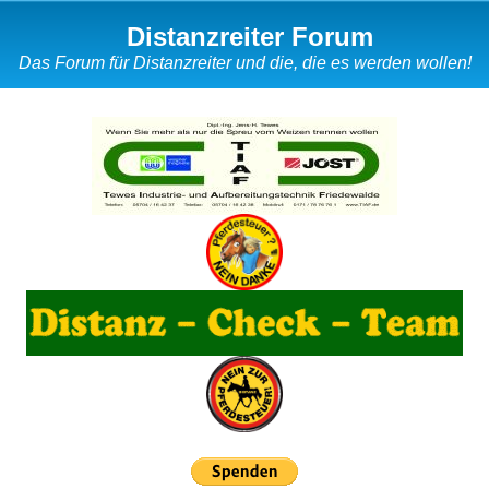
Distanzreiter Forum
Das Forum für Distanzreiter und die, die es werden wollen!