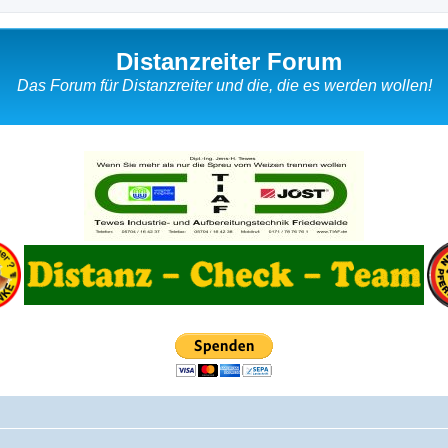
Distanzreiter Forum
Das Forum für Distanzreiter und die, die es werden wollen!