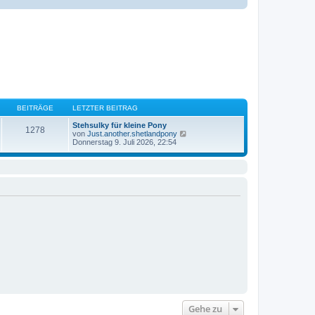
BEITRÄGE
LETZTER BEITRAG
Stehsulky für kleine Pony
1278
N
von
Just.another.shetlandpony
e
Donnerstag 9. Juli 2026, 22:54
u
e
s
t
e
r
B
e
i
t
r
a
g
Gehe zu