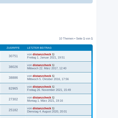
10 Themen • Seite
1
von
1
ZUGRIFFE
LETZTER BEITRAG
von
distanzcheck
30751
Freitag 1. Januar 2021, 19:51
von
distanzcheck
38026
Mittwoch 22. März 2017, 12:40
von
distanzcheck
38886
Mittwoch 5. Oktober 2016, 17:56
von
distanzcheck
82965
Freitag 26. November 2021, 15:49
von
distanzcheck
27302
Montag 1. März 2021, 19:16
von
distanzcheck
25182
Dienstag 4. August 2020, 20:01