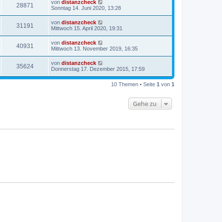
von
distanzcheck
28871
Sonntag 14. Juni 2020, 13:28
von
distanzcheck
31191
Mittwoch 15. April 2020, 19:31
von
distanzcheck
40931
Mittwoch 13. November 2019, 16:35
von
distanzcheck
35624
Donnerstag 17. Dezember 2015, 17:59
10 Themen • Seite
1
von
1
Gehe zu