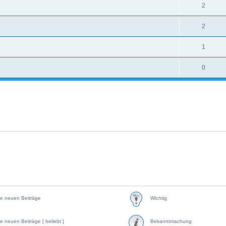
2
2
1
0
e neuen Beiträge
Wichtig
e neuen Beiträge [ beliebt ]
Bekanntmachung