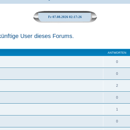
Fr 07.08.2026 02:17:27
künftige User dieses Forums.
ANTWORTEN
0
0
2
0
1
0