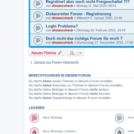
Registriert aber noch nicht Freigeschaltet ?!?
von
distanzcheck
»
Montag 11. Mai 2020, 08:51
Distanzreiter Forum - Registrierung
von
distanzcheck
»
Mittwoch 1. Januar 2020, 15:49
LogIn Probleme?
von
distanzcheck
»
Dienstag 10. Februar 2015, 19:43
Doch nicht das richtige Forum für mich ?
von
distanzcheck
»
Donnerstag 17. Dezember 2015, 17:59
Neues Thema
Zurück zur Foren-Übersicht
BERECHTIGUNGEN IN DIESEM FORUM
Du darfst
keine
neuen Themen in diesem Forum erstellen.
Du darfst
keine
Antworten zu Themen in diesem Forum erstellen.
Du darfst deine Beiträge in diesem Forum
nicht
ändern.
Du darfst deine Beiträge in diesem Forum
nicht
löschen.
Du darfst
keine
Dateianhänge in diesem Forum erstellen.
LEGENDE
Neue Beiträge
Kein
Neue Beiträge [ beliebt ]
Kein