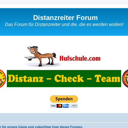
Distanzreiter Forum
Das Forum für Distanzreiter und die, die es werden wollen!
n für unsere Gäste und zukünftige User dieses Forums.