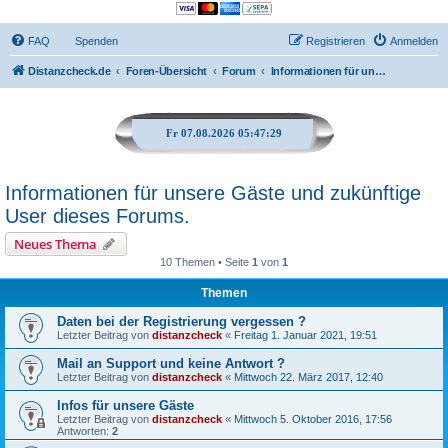
FAQ
Spenden
Registrieren
Anmelden
Distanzcheck.de
Foren-Übersicht
Forum
Informationen für unsere Gäste und zukünftige User dieses Forums.
Fr 07.08.2026 05:47:29
Informationen für unsere Gäste und zukünftige
User dieses Forums.
Neues Thema
10 Themen • Seite
1
von
1
Themen
Daten bei der Registrierung vergessen ?
Letzter Beitrag von
distanzcheck
«
Freitag 1. Januar 2021, 19:51
Mail an Support und keine Antwort ?
Letzter Beitrag von
distanzcheck
«
Mittwoch 22. März 2017, 12:40
Infos für unsere Gäste
Letzter Beitrag von
distanzcheck
«
Mittwoch 5. Oktober 2016, 17:56
Antworten:
2