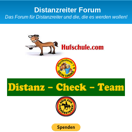
Distanzreiter Forum
Das Forum für Distanzreiter und die, die es werden wollen!