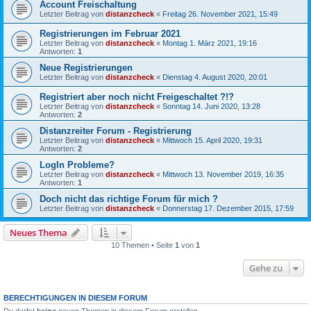
Account Freischaltung
Letzter Beitrag von
distanzcheck
«
Freitag 26. November 2021, 15:49
Registrierungen im Februar 2021
Letzter Beitrag von
distanzcheck
«
Montag 1. März 2021, 19:16
Antworten:
1
Neue Registrierungen
Letzter Beitrag von
distanzcheck
«
Dienstag 4. August 2020, 20:01
Registriert aber noch nicht Freigeschaltet ?!?
Letzter Beitrag von
distanzcheck
«
Sonntag 14. Juni 2020, 13:28
Antworten:
2
Distanzreiter Forum - Registrierung
Letzter Beitrag von
distanzcheck
«
Mittwoch 15. April 2020, 19:31
Antworten:
2
LogIn Probleme?
Letzter Beitrag von
distanzcheck
«
Mittwoch 13. November 2019, 16:35
Antworten:
1
Doch nicht das richtige Forum für mich ?
Letzter Beitrag von
distanzcheck
«
Donnerstag 17. Dezember 2015, 17:59
Neues Thema
10 Themen • Seite
1
von
1
Gehe zu
BERECHTIGUNGEN IN DIESEM FORUM
Du darfst
keine
neuen Themen in diesem Forum erstellen.