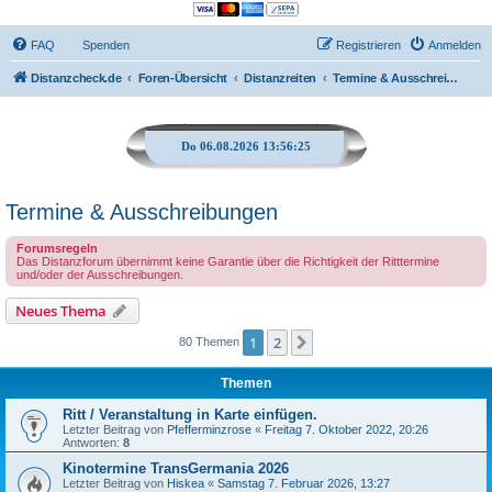
FAQ
Spenden
Registrieren
Anmelden
Distanzcheck.de
Foren-Übersicht
Distanzreiten
Termine & Ausschreibungen
Do 06.08.2026 13:56:26
Termine & Ausschreibungen
Forumsregeln
Das Distanzforum übernimmt keine Garantie über die Richtigkeit der Ritttermine
und/oder der Ausschreibungen.
Neues Thema
1
2
Nächste
80 Themen
Themen
Ritt / Veranstaltung in Karte einfügen.
Letzter Beitrag von
Pfefferminzrose
«
Freitag 7. Oktober 2022, 20:26
Antworten:
8
Kinotermine TransGermania 2026
Letzter Beitrag von
Hiskea
«
Samstag 7. Februar 2026, 13:27