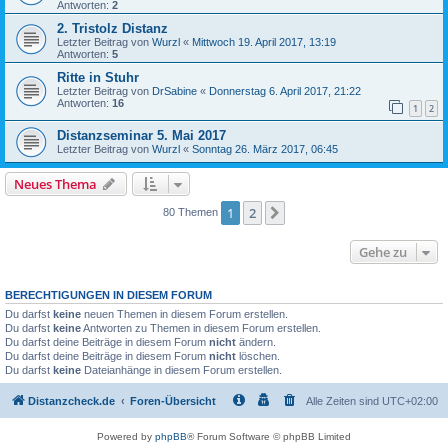
Antworten:
2
2. Tristolz Distanz
Letzter Beitrag von
Wurzl
«
Mittwoch 19. April 2017, 13:19
Antworten:
5
Ritte in Stuhr
Letzter Beitrag von
DrSabine
«
Donnerstag 6. April 2017, 21:22
Antworten:
16
1
2
Distanzseminar 5. Mai 2017
Letzter Beitrag von
Wurzl
«
Sonntag 26. März 2017, 06:45
Neues Thema
1
2
Nächste
80 Themen
Gehe zu
BERECHTIGUNGEN IN DIESEM FORUM
Du darfst
keine
neuen Themen in diesem Forum erstellen.
Du darfst
keine
Antworten zu Themen in diesem Forum erstellen.
Du darfst deine Beiträge in diesem Forum
nicht
ändern.
Du darfst deine Beiträge in diesem Forum
nicht
löschen.
Du darfst
keine
Dateianhänge in diesem Forum erstellen.
Distanzcheck.de
Foren-Übersicht
Alle Zeiten sind
UTC+02:00
Powered by
phpBB
® Forum Software © phpBB Limited