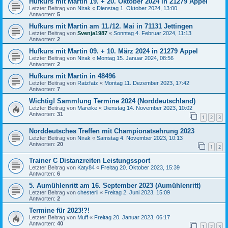
Hufkurs mit Martin 19. + 20. Oktober 2024 in 21279 Appel
Letzter Beitrag von
Nirak
«
Dienstag 1. Oktober 2024, 13:00
Antworten:
5
Hufkurs mit Martin am 11./12. Mai in 71131 Jettingen
Letzter Beitrag von
Svenja1987
«
Sonntag 4. Februar 2024, 11:13
Antworten:
2
Hufkurs mit Martin 09. + 10. März 2024 in 21279 Appel
Letzter Beitrag von
Nirak
«
Montag 15. Januar 2024, 08:56
Antworten:
2
Hufkurs mit Martín in 48496
Letzter Beitrag von
Ratzfatz
«
Montag 11. Dezember 2023, 17:42
Antworten:
7
Wichtig! Sammlung Termine 2024 (Norddeutschland)
Letzter Beitrag von
Mareike
«
Dienstag 14. November 2023, 10:02
Antworten:
31
1
2
3
Norddeutsches Treffen mit Championatsehrung 2023
Letzter Beitrag von
Nirak
«
Samstag 4. November 2023, 10:13
Antworten:
20
1
2
Trainer C Distanzreiten Leistungssport
Letzter Beitrag von
Katy84
«
Freitag 20. Oktober 2023, 15:39
Antworten:
6
5. Aumühlenritt am 16. September 2023 (Aumühlenritt)
Letzter Beitrag von
chesterli
«
Freitag 2. Juni 2023, 15:09
Antworten:
2
Termine für 2023!?!
Letzter Beitrag von
Muff
«
Freitag 20. Januar 2023, 06:17
Antworten:
40
1
2
3