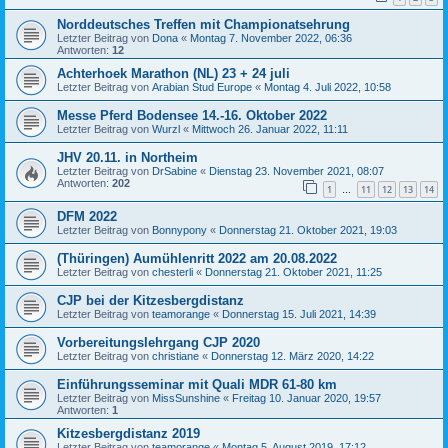
Norddeutsches Treffen mit Championatsehrung
Letzter Beitrag von
Dona
«
Montag 7. November 2022, 06:36
Antworten:
12
Achterhoek Marathon (NL) 23 + 24 juli
Letzter Beitrag von
Arabian Stud Europe
«
Montag 4. Juli 2022, 10:58
Messe Pferd Bodensee 14.-16. Oktober 2022
Letzter Beitrag von
Wurzl
«
Mittwoch 26. Januar 2022, 11:11
JHV 20.11. in Northeim
Letzter Beitrag von
DrSabine
«
Dienstag 23. November 2021, 08:07
Antworten:
202
1
11
12
13
14
…
DFM 2022
Letzter Beitrag von
Bonnypony
«
Donnerstag 21. Oktober 2021, 19:03
(Thüringen) Aumühlenritt 2022 am 20.08.2022
Letzter Beitrag von
chesterli
«
Donnerstag 21. Oktober 2021, 11:25
CJP bei der Kitzesbergdistanz
Letzter Beitrag von
teamorange
«
Donnerstag 15. Juli 2021, 14:39
Vorbereitungslehrgang CJP 2020
Letzter Beitrag von
christiane
«
Donnerstag 12. März 2020, 14:22
Einführungsseminar mit Quali MDR 61-80 km
Letzter Beitrag von
MissSunshine
«
Freitag 10. Januar 2020, 19:57
Antworten:
1
Kitzesbergdistanz 2019
Letzter Beitrag von
teamorange
«
Montag 5. August 2019, 17:12