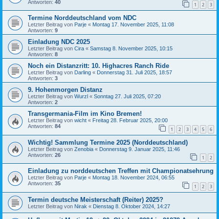
Antworten:
40
1
2
3
Termine Norddeutschland vom NDC
Letzter Beitrag von
Parje
«
Montag 17. November 2025, 11:08
Antworten:
9
Einladung NDC 2025
Letzter Beitrag von
Cira
«
Samstag 8. November 2025, 10:15
Antworten:
8
Noch ein Distanzritt: 10. Highacres Ranch Ride
Letzter Beitrag von
Darling
«
Donnerstag 31. Juli 2025, 18:57
Antworten:
3
9. Hohenmorgen Distanz
Letzter Beitrag von
Wurzl
«
Sonntag 27. Juli 2025, 07:20
Antworten:
2
Transgermania-Film im Kino Bremen!
Letzter Beitrag von
wicht
«
Freitag 28. Februar 2025, 20:00
Antworten:
84
1
2
3
4
5
6
Wichtig! Sammlung Termine 2025 (Norddeutschland)
Letzter Beitrag von
Zenobia
«
Donnerstag 9. Januar 2025, 11:46
Antworten:
26
1
2
Einladung zu norddeutschen Treffen mit Championatsehrung
Letzter Beitrag von
Parje
«
Montag 18. November 2024, 06:55
Antworten:
35
1
2
3
Termin deutsche Meisterschaft (Reiter) 2025?
Letzter Beitrag von
Nirak
«
Dienstag 8. Oktober 2024, 14:27