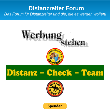
Distanzreiter Forum
Das Forum für Distanzreiter und die, die es werden wollen!