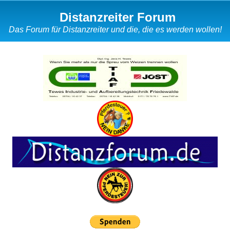
Distanzreiter Forum
Das Forum für Distanzreiter und die, die es werden wollen!