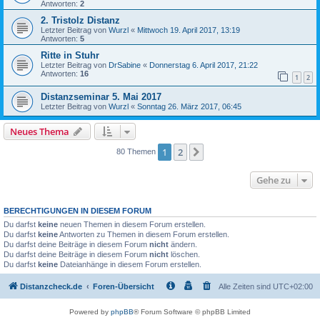
Antworten:
2
2. Tristolz Distanz
Letzter Beitrag von
Wurzl
«
Mittwoch 19. April 2017, 13:19
Antworten:
5
Ritte in Stuhr
Letzter Beitrag von
DrSabine
«
Donnerstag 6. April 2017, 21:22
Antworten:
16
1
2
Distanzseminar 5. Mai 2017
Letzter Beitrag von
Wurzl
«
Sonntag 26. März 2017, 06:45
Neues Thema
1
2
Nächste
80 Themen
Gehe zu
BERECHTIGUNGEN IN DIESEM FORUM
Du darfst
keine
neuen Themen in diesem Forum erstellen.
Du darfst
keine
Antworten zu Themen in diesem Forum erstellen.
Du darfst deine Beiträge in diesem Forum
nicht
ändern.
Du darfst deine Beiträge in diesem Forum
nicht
löschen.
Du darfst
keine
Dateianhänge in diesem Forum erstellen.
Distanzcheck.de
Foren-Übersicht
Alle Zeiten sind
UTC+02:00
Powered by
phpBB
® Forum Software © phpBB Limited