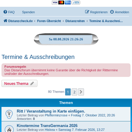
FAQ
Spenden
Registrieren
Anmelden
Distanzcheck.de
Foren-Übersicht
Distanzreiten
Termine & Ausschreibungen
Sa 08.08.2026 21:26:27
Termine & Ausschreibungen
Forumsregeln
Das Distanzforum übernimmt keine Garantie über die Richtigkeit der Ritttermine
und/oder der Ausschreibungen.
Neues Thema
1
2
Nächste
80 Themen
Themen
Ritt / Veranstaltung in Karte einfügen.
Letzter Beitrag von
Pfefferminzrose
«
Freitag 7. Oktober 2022, 20:26
Antworten:
8
Kinotermine TransGermania 2026
Letzter Beitrag von
Hiskea
«
Samstag 7. Februar 2026, 13:27