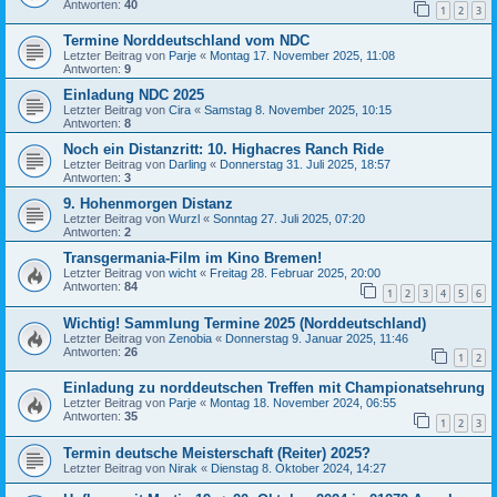
Antworten:
40
1
2
3
Termine Norddeutschland vom NDC
Letzter Beitrag von
Parje
«
Montag 17. November 2025, 11:08
Antworten:
9
Einladung NDC 2025
Letzter Beitrag von
Cira
«
Samstag 8. November 2025, 10:15
Antworten:
8
Noch ein Distanzritt: 10. Highacres Ranch Ride
Letzter Beitrag von
Darling
«
Donnerstag 31. Juli 2025, 18:57
Antworten:
3
9. Hohenmorgen Distanz
Letzter Beitrag von
Wurzl
«
Sonntag 27. Juli 2025, 07:20
Antworten:
2
Transgermania-Film im Kino Bremen!
Letzter Beitrag von
wicht
«
Freitag 28. Februar 2025, 20:00
Antworten:
84
1
2
3
4
5
6
Wichtig! Sammlung Termine 2025 (Norddeutschland)
Letzter Beitrag von
Zenobia
«
Donnerstag 9. Januar 2025, 11:46
Antworten:
26
1
2
Einladung zu norddeutschen Treffen mit Championatsehrung
Letzter Beitrag von
Parje
«
Montag 18. November 2024, 06:55
Antworten:
35
1
2
3
Termin deutsche Meisterschaft (Reiter) 2025?
Letzter Beitrag von
Nirak
«
Dienstag 8. Oktober 2024, 14:27