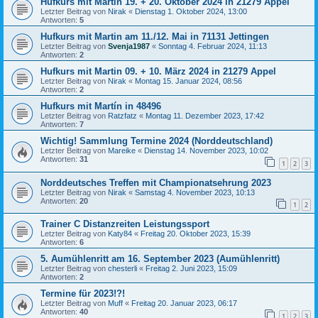
Hufkurs mit Martin 19. + 20. Oktober 2024 in 21279 Appel
Letzter Beitrag von
Nirak
«
Dienstag 1. Oktober 2024, 13:00
Antworten:
5
Hufkurs mit Martin am 11./12. Mai in 71131 Jettingen
Letzter Beitrag von
Svenja1987
«
Sonntag 4. Februar 2024, 11:13
Antworten:
2
Hufkurs mit Martin 09. + 10. März 2024 in 21279 Appel
Letzter Beitrag von
Nirak
«
Montag 15. Januar 2024, 08:56
Antworten:
2
Hufkurs mit Martín in 48496
Letzter Beitrag von
Ratzfatz
«
Montag 11. Dezember 2023, 17:42
Antworten:
7
Wichtig! Sammlung Termine 2024 (Norddeutschland)
Letzter Beitrag von
Mareike
«
Dienstag 14. November 2023, 10:02
Antworten:
31
1
2
3
Norddeutsches Treffen mit Championatsehrung 2023
Letzter Beitrag von
Nirak
«
Samstag 4. November 2023, 10:13
Antworten:
20
1
2
Trainer C Distanzreiten Leistungssport
Letzter Beitrag von
Katy84
«
Freitag 20. Oktober 2023, 15:39
Antworten:
6
5. Aumühlenritt am 16. September 2023 (Aumühlenritt)
Letzter Beitrag von
chesterli
«
Freitag 2. Juni 2023, 15:09
Antworten:
2
Termine für 2023!?!
Letzter Beitrag von
Muff
«
Freitag 20. Januar 2023, 06:17
Antworten:
40
1
2
3