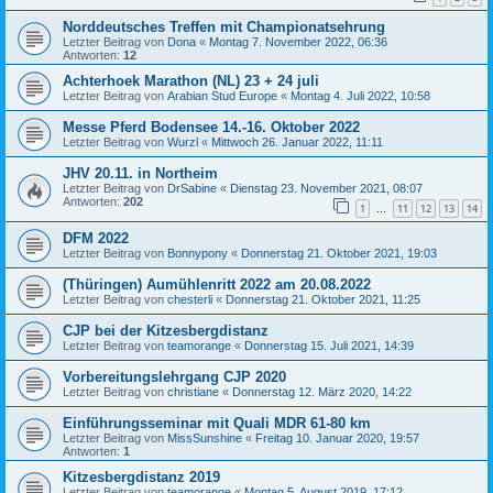
Norddeutsches Treffen mit Championatsehrung
Letzter Beitrag von
Dona
«
Montag 7. November 2022, 06:36
Antworten:
12
Achterhoek Marathon (NL) 23 + 24 juli
Letzter Beitrag von
Arabian Stud Europe
«
Montag 4. Juli 2022, 10:58
Messe Pferd Bodensee 14.-16. Oktober 2022
Letzter Beitrag von
Wurzl
«
Mittwoch 26. Januar 2022, 11:11
JHV 20.11. in Northeim
Letzter Beitrag von
DrSabine
«
Dienstag 23. November 2021, 08:07
Antworten:
202
1
11
12
13
14
…
DFM 2022
Letzter Beitrag von
Bonnypony
«
Donnerstag 21. Oktober 2021, 19:03
(Thüringen) Aumühlenritt 2022 am 20.08.2022
Letzter Beitrag von
chesterli
«
Donnerstag 21. Oktober 2021, 11:25
CJP bei der Kitzesbergdistanz
Letzter Beitrag von
teamorange
«
Donnerstag 15. Juli 2021, 14:39
Vorbereitungslehrgang CJP 2020
Letzter Beitrag von
christiane
«
Donnerstag 12. März 2020, 14:22
Einführungsseminar mit Quali MDR 61-80 km
Letzter Beitrag von
MissSunshine
«
Freitag 10. Januar 2020, 19:57
Antworten:
1
Kitzesbergdistanz 2019
Letzter Beitrag von
teamorange
«
Montag 5. August 2019, 17:12