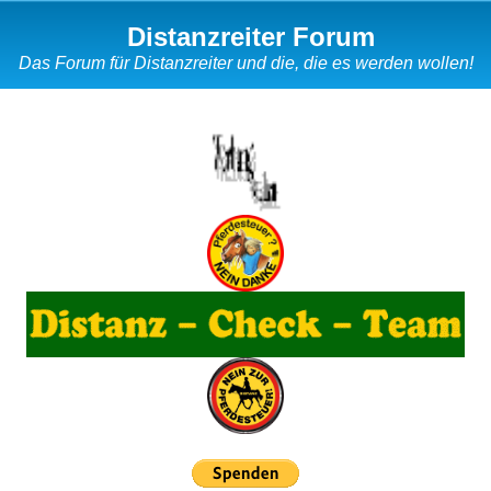
Distanzreiter Forum
Das Forum für Distanzreiter und die, die es werden wollen!