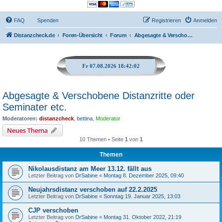
FAQ
Spenden
Registrieren
Anmelden
Distanzcheck.de
Foren-Übersicht
Forum
Abgesagte & Verschobene Distanzritte oder Seminater etc.
Fr 07.08.2026 18:42:02
Abgesagte & Verschobene Distanzritte oder
Seminater etc.
Moderatoren:
distanzcheck
,
bettina
,
Moderator
Neues Thema
10 Themen • Seite
1
von
1
Themen
Nikolausdistanz am Meer 13.12. fällt aus
Letzter Beitrag von
DrSabine
«
Montag 8. Dezember 2025, 09:40
Neujahrsdistanz verschoben auf 22.2.2025
Letzter Beitrag von
DrSabine
«
Sonntag 19. Januar 2025, 13:03
CJP verschoben
Letzter Beitrag von
DrSabine
«
Montag 31. Oktober 2022, 21:19