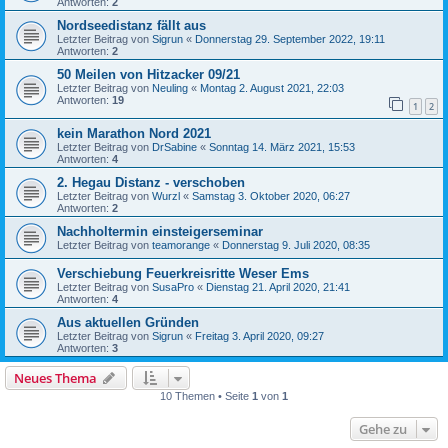
Antworten:
2
Nordseedistanz fällt aus
Letzter Beitrag von
Sigrun
«
Donnerstag 29. September 2022, 19:11
Antworten:
2
50 Meilen von Hitzacker 09/21
Letzter Beitrag von
Neuling
«
Montag 2. August 2021, 22:03
Antworten:
19
1
2
kein Marathon Nord 2021
Letzter Beitrag von
DrSabine
«
Sonntag 14. März 2021, 15:53
Antworten:
4
2. Hegau Distanz - verschoben
Letzter Beitrag von
Wurzl
«
Samstag 3. Oktober 2020, 06:27
Antworten:
2
Nachholtermin einsteigerseminar
Letzter Beitrag von
teamorange
«
Donnerstag 9. Juli 2020, 08:35
Verschiebung Feuerkreisritte Weser Ems
Letzter Beitrag von
SusaPro
«
Dienstag 21. April 2020, 21:41
Antworten:
4
Aus aktuellen Gründen
Letzter Beitrag von
Sigrun
«
Freitag 3. April 2020, 09:27
Antworten:
3
Neues Thema
10 Themen • Seite
1
von
1
Gehe zu