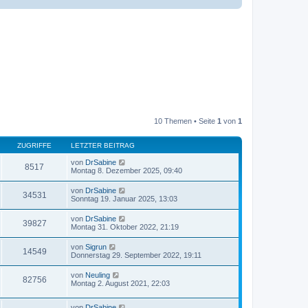
10 Themen • Seite
1
von
1
ZUGRIFFE
LETZTER BEITRAG
von
DrSabine
8517
Montag 8. Dezember 2025, 09:40
von
DrSabine
34531
Sonntag 19. Januar 2025, 13:03
von
DrSabine
39827
Montag 31. Oktober 2022, 21:19
von
Sigrun
14549
Donnerstag 29. September 2022, 19:11
von
Neuling
82756
Montag 2. August 2021, 22:03
von
DrSabine