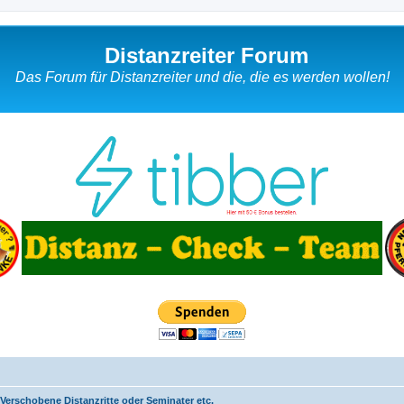
Distanzreiter Forum
Das Forum für Distanzreiter und die, die es werden wollen!
Verschobene Distanzritte oder Seminater etc.