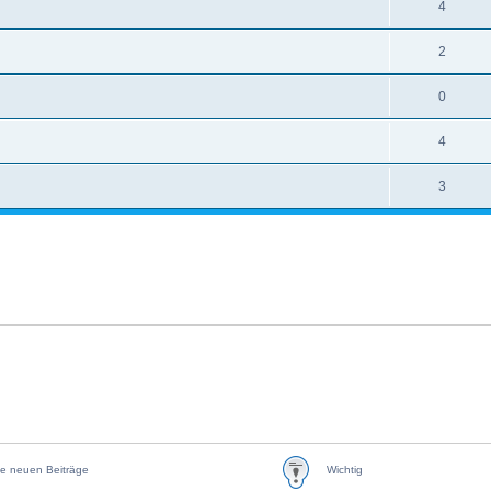
4
2
0
4
3
e neuen Beiträge
Wichtig