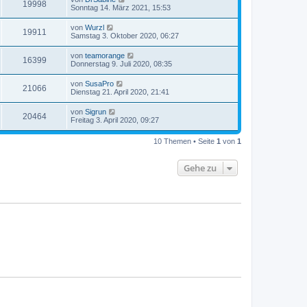
19998
Sonntag 14. März 2021, 15:53
von
Wurzl
19911
Samstag 3. Oktober 2020, 06:27
von
teamorange
16399
Donnerstag 9. Juli 2020, 08:35
von
SusaPro
21066
Dienstag 21. April 2020, 21:41
von
Sigrun
20464
Freitag 3. April 2020, 09:27
10 Themen • Seite
1
von
1
Gehe zu