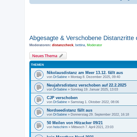
Abgesagte & Verschobene Distanzritte 
Moderatoren:
distanzcheck
,
bettina
,
Moderator
Neues Thema
THEMEN
Nikolausdistanz am Meer 13.12. fällt aus
von
DrSabine
»
Montag 8. Dezember 2025, 09:40
Neujahrsdistanz verschoben auf 22.2.2025
von
DrSabine
»
Sonntag 19. Januar 2025, 13:03
CJP verschoben
von
DrSabine
»
Samstag 1. Oktober 2022, 08:06
Nordseedistanz fällt aus
von
DrSabine
»
Donnerstag 29. September 2022, 16:18
50 Meilen von Hitzacker 09/21
von
heischirm
»
Mittwoch 7. April 2021, 23:03