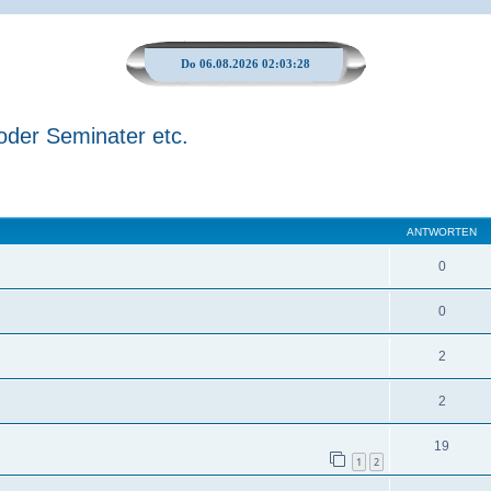
Do 06.08.2026 02:03:28
oder Seminater etc.
ANTWORTEN
0
0
2
2
19
1
2