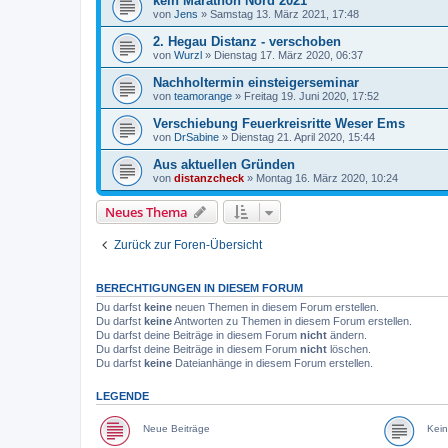
kein Marathon Nord 2021
von
Jens
»
Samstag 13. März 2021, 17:48
2. Hegau Distanz - verschoben
von
Wurzl
»
Dienstag 17. März 2020, 06:37
Nachholtermin einsteigerseminar
von
teamorange
»
Freitag 19. Juni 2020, 17:52
Verschiebung Feuerkreisritte Weser Ems
von
DrSabine
»
Dienstag 21. April 2020, 15:44
Aus aktuellen Gründen
von
distanzcheck
»
Montag 16. März 2020, 10:24
Neues Thema
Zurück zur Foren-Übersicht
BERECHTIGUNGEN IN DIESEM FORUM
Du darfst
keine
neuen Themen in diesem Forum erstellen.
Du darfst
keine
Antworten zu Themen in diesem Forum erstellen.
Du darfst deine Beiträge in diesem Forum
nicht
ändern.
Du darfst deine Beiträge in diesem Forum
nicht
löschen.
Du darfst
keine
Dateianhänge in diesem Forum erstellen.
LEGENDE
Neue Beiträge
Kein