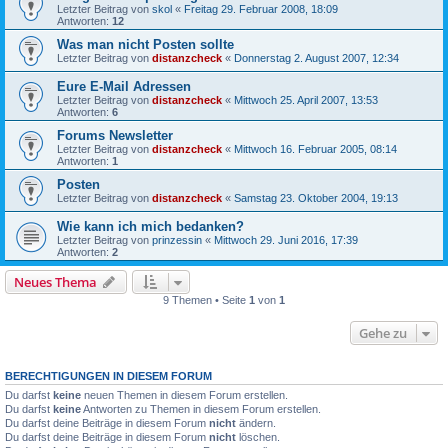
Letzter Beitrag von
skol
«
Freitag 29. Februar 2008, 18:09
Antworten:
12
Was man nicht Posten sollte
Letzter Beitrag von
distanzcheck
«
Donnerstag 2. August 2007, 12:34
Eure E-Mail Adressen
Letzter Beitrag von
distanzcheck
«
Mittwoch 25. April 2007, 13:53
Antworten:
6
Forums Newsletter
Letzter Beitrag von
distanzcheck
«
Mittwoch 16. Februar 2005, 08:14
Antworten:
1
Posten
Letzter Beitrag von
distanzcheck
«
Samstag 23. Oktober 2004, 19:13
Wie kann ich mich bedanken?
Letzter Beitrag von
prinzessin
«
Mittwoch 29. Juni 2016, 17:39
Antworten:
2
Neues Thema
9 Themen • Seite
1
von
1
Gehe zu
BERECHTIGUNGEN IN DIESEM FORUM
Du darfst
keine
neuen Themen in diesem Forum erstellen.
Du darfst
keine
Antworten zu Themen in diesem Forum erstellen.
Du darfst deine Beiträge in diesem Forum
nicht
ändern.
Du darfst deine Beiträge in diesem Forum
nicht
löschen.