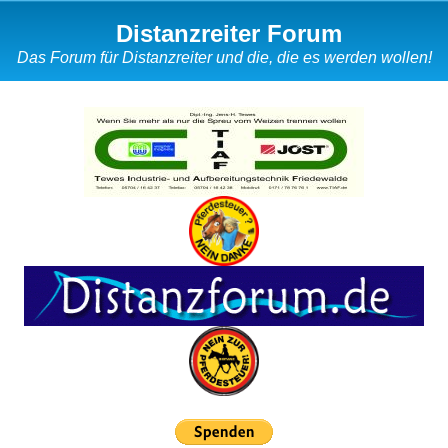
Distanzreiter Forum
Das Forum für Distanzreiter und die, die es werden wollen!