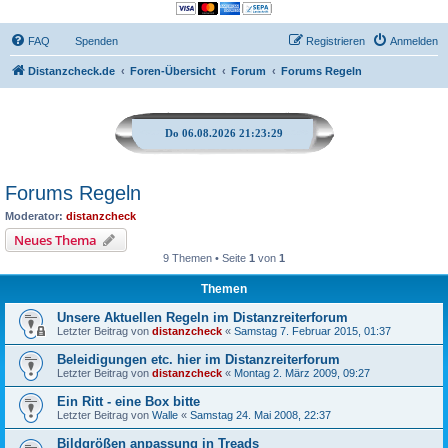
FAQ
Spenden
Registrieren
Anmelden
Distanzcheck.de
Foren-Übersicht
Forum
Forums Regeln
Do 06.08.2026 21:23:29
Forums Regeln
Moderator:
distanzcheck
Neues Thema
9 Themen • Seite
1
von
1
Themen
Unsere Aktuellen Regeln im Distanzreiterforum
Letzter Beitrag von
distanzcheck
«
Samstag 7. Februar 2015, 01:37
Beleidigungen etc. hier im Distanzreiterforum
Letzter Beitrag von
distanzcheck
«
Montag 2. März 2009, 09:27
Ein Ritt - eine Box bitte
Letzter Beitrag von
Walle
«
Samstag 24. Mai 2008, 22:37
Bildgrößen anpassung in Treads