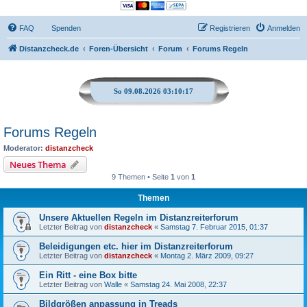
FAQ
Spenden
Registrieren
Anmelden
Distanzcheck.de
Foren-Übersicht
Forum
Forums Regeln
So 09.08.2026 03:10:17
Forums Regeln
Moderator:
distanzcheck
Neues Thema
9 Themen • Seite
1
von
1
Themen
Unsere Aktuellen Regeln im Distanzreiterforum
Letzter Beitrag von
distanzcheck
«
Samstag 7. Februar 2015, 01:37
Beleidigungen etc. hier im Distanzreiterforum
Letzter Beitrag von
distanzcheck
«
Montag 2. März 2009, 09:27
Ein Ritt - eine Box bitte
Letzter Beitrag von
Walle
«
Samstag 24. Mai 2008, 22:37
Bildgrößen anpassung in Treads