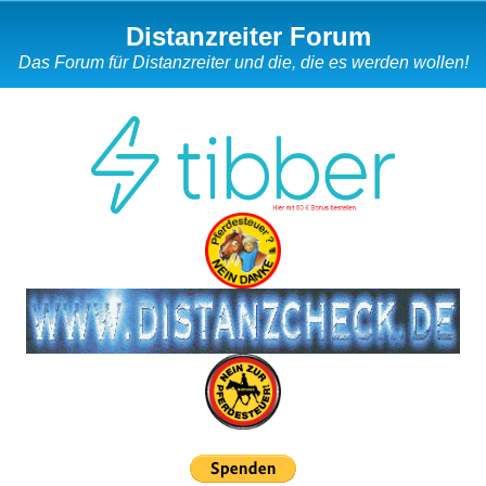
Distanzreiter Forum
Das Forum für Distanzreiter und die, die es werden wollen!