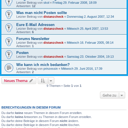
Letzter Beitrag von
skol
«
Freitag 29. Februar 2008, 18:09
Antworten:
12
Was man nicht Posten sollte
Letzter Beitrag von
distanzcheck
«
Donnerstag 2. August 2007, 12:34
Eure E-Mail Adressen
Letzter Beitrag von
distanzcheck
«
Mittwoch 25. April 2007, 13:53
Antworten:
6
Forums Newsletter
Letzter Beitrag von
distanzcheck
«
Mittwoch 16. Februar 2005, 08:14
Antworten:
1
Posten
Letzter Beitrag von
distanzcheck
«
Samstag 23. Oktober 2004, 19:13
Wie kann ich mich bedanken?
Letzter Beitrag von
prinzessin
«
Mittwoch 29. Juni 2016, 17:39
Antworten:
2
Neues Thema
9 Themen • Seite
1
von
1
Gehe zu
BERECHTIGUNGEN IN DIESEM FORUM
Du darfst
keine
neuen Themen in diesem Forum erstellen.
Du darfst
keine
Antworten zu Themen in diesem Forum erstellen.
Du darfst deine Beiträge in diesem Forum
nicht
ändern.
Du darfst deine Beiträge in diesem Forum
nicht
löschen.