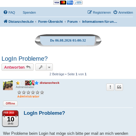
FAQ
Spenden
Registrieren
Anmelden
Distanzcheck.de
Foren-Übersicht
Forum
Informationen für unsere Gäste und zukünftige User dieses Forums.
Do 06.08.2026 01:00:32
LogIn Probleme?
Antworten
2 Beiträge • Seite
1
von
1
distanzcheck
Administrator
Offline
LogIn Probleme?
FEB 2015
10
19:43
Wer Probleme beim Login hat möge sich bitte per mail an mich wenden