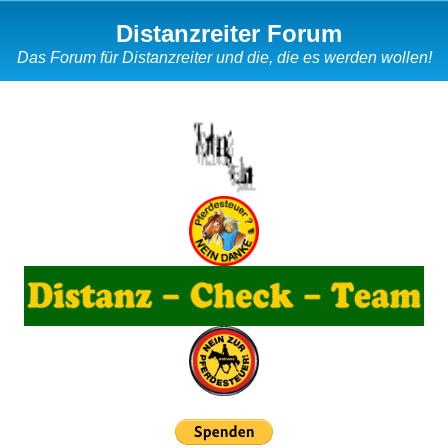
Distanzreiter Forum
Das Forum für Distanzreiter und die, die es werden wollen!