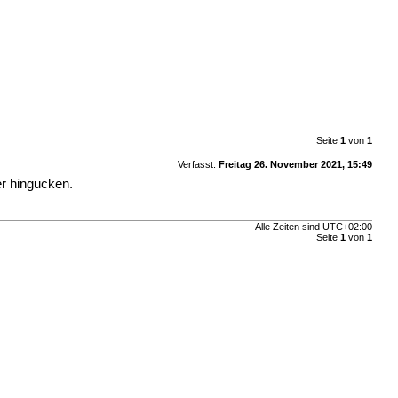
Seite
1
von
1
Verfasst:
Freitag 26. November 2021, 15:49
er hingucken.
Alle Zeiten sind
UTC+02:00
Seite
1
von
1