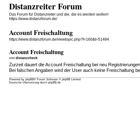
Distanzreiter Forum
Das Forum für Distanzreiter und die, die es werden wollen!
https://www.distanzforum.de/
Account Freischaltung
https://www.distanzforum.de/viewtopic.php?f=160&t=51484
Account Freischaltung
von
distanzcheck
Zurzeit dauert die Account Freischaltung bei neu Registrierun
Bei falschen Angaben wird der User auch keine Freischaltung
Powered by
phpBB
® Forum Software © phpBB Limited
Deutsche Übersetzung durch
phpBB.de