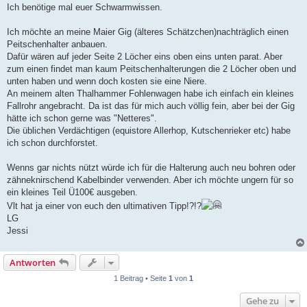
Ich benötige mal euer Schwarmwissen.
Ich möchte an meine Maier Gig (älteres Schätzchen)nachträglich einen
Peitschenhalter anbauen.
Dafür wären auf jeder Seite 2 Löcher eins oben eins unten parat. Aber
zum einen findet man kaum Peitschenhalterungen die 2 Löcher oben und
unten haben und wenn doch kosten sie eine Niere.
An meinem alten Thalhammer Fohlenwagen habe ich einfach ein kleines
Fallrohr angebracht. Da ist das für mich auch völlig fein, aber bei der Gig
hätte ich schon gerne was "Netteres".
Die üblichen Verdächtigen (equistore Allerhop, Kutschenrieker etc) habe
ich schon durchforstet.
Wenns gar nichts nützt würde ich für die Halterung auch neu bohren oder
zähneknirschend Kabelbinder verwenden. Aber ich möchte ungern für so
ein kleines Teil Ü100€ ausgeben.
Vlt hat ja einer von euch den ultimativen Tipp!?!?
LG
Jessi
Antworten
1 Beitrag • Seite
1
von
1
Gehe zu