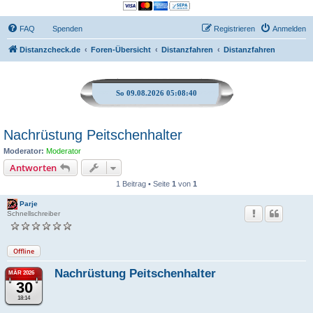
FAQ
Spenden
Registrieren
Anmelden
Distanzcheck.de
Foren-Übersicht
Distanzfahren
Distanzfahren
So 09.08.2026 05:08:41
Nachrüstung Peitschenhalter
Moderator:
Moderator
Antworten
1 Beitrag • Seite
1
von
1
Parje
Schnellschreiber
Offline
Nachrüstung Peitschenhalter
MÄR 2026
30
18:14