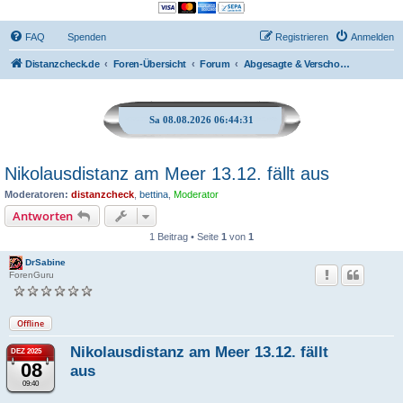
FAQ
Spenden
Registrieren
Anmelden
Distanzcheck.de
Foren-Übersicht
Forum
Abgesagte & Verschobene Distanzritte oder Seminater etc.
Sa 08.08.2026 06:44:31
Nikolausdistanz am Meer 13.12. fällt aus
Moderatoren:
distanzcheck
,
bettina
,
Moderator
Antworten
1 Beitrag • Seite
1
von
1
DrSabine
ForenGuru
Offline
Nikolausdistanz am Meer 13.12. fällt
DEZ 2025
08
aus
09:40