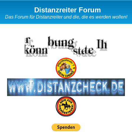
Distanzreiter Forum
Das Forum für Distanzreiter und die, die es werden wollen!